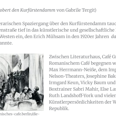
robert den Kurfürstendamm
von Gabrile Tergit)
erarischen Spaziergang über den Kurfürstendamm tauc
nstraße tief in das künstlerische und gesellschaftlich
Westen ein, den Erich Mühsam in den 1920er Jahren
da
annte.
Zwischen Literaturhaus, Café
Romanischem Café begegnen wi
Max Herrmann-Neiße, dem Imp
Nelson-Theaters, Josephine Bake
Irmgard Keun, Vicky Baum und
Boxtrainer Sabri Mahir, Else La
Ruth Landshoff-York und viele
Künstlerpersönlichkeiten der 
Republik.
nisches-cafe.berlin/die-