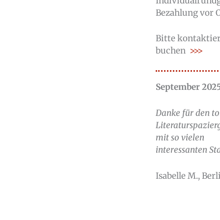
Individualrundg
Bezahlung vor 
Bitte kontakti
buchen
>>>
September 202
Danke für den to
Literaturspazie
mit so vielen
interessanten St
Isabelle M., Berl