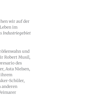
hen wir auf der
e Leben im
s Industriegebiet
 Größenwahn und
r Robert Musil,
resario des
r, Asta Nielsen,
 ihrem
sker-Schüler,
n anderen
Weimarer