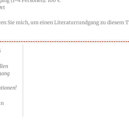
ang (1–4 Personen): 100 €
Ort
eren Sie mich, um einen Literaturrundgang zu diesem 
5
llen
rgang
ationen!
in