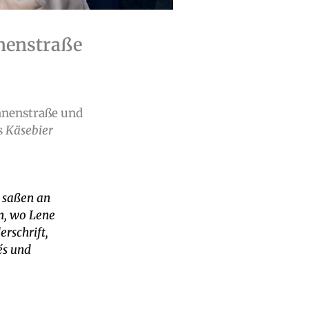
nenstraße
anenstraße und
s
Käsebier
e saßen an
en, wo Lene
rschrift,
és und