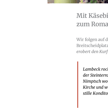
Mit Käseb
zum Roman
Wir folgen auf
Breitscheidplatz
erobert den Ku
Lambeck roch 
der Steinterr
Nimptsch woh
Kirche und w
stille Kondito