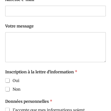
l
a
*
Votre message
Inscription à la lettre d'information
*
Oui
Non
Données personnelles
*
J’accepte que mes informations soient