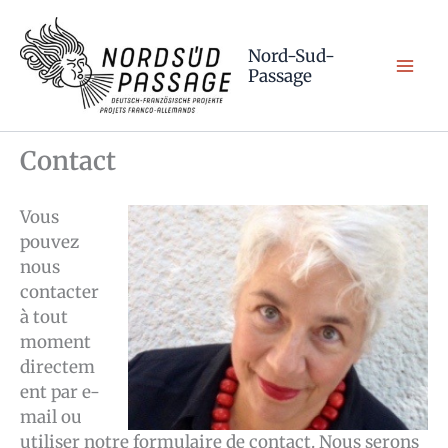
Aller
au
Nord-Sud-
contenu
Passage
Contact
Vous
pouvez
nous
contacter
à tout
moment
directem
ent par e-
mail ou
utiliser notre formulaire de contact. Nous serons